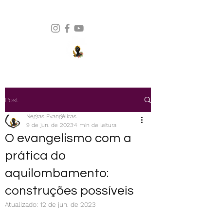
Post
Negras Evangélicas
9 de jun. de 2023
4 min de leitura
O evangelismo com a
prática do
aquilombamento:
construções possíveis
Atualizado:
12 de jun. de 2023