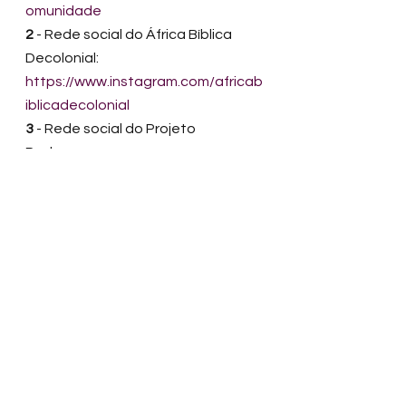
omunidade
2
 - Rede social do África Bíblica 
Decolonial: 
https://www.instagram.com/africab
iblicadecolonial
3
 - Rede social do Projeto 
Redomas: 
https://www.instagram.com/projeto
redomas
BERTH, Joice. 
Empoderamento
. 
Pólen Produção Editorial LTDA, 
2019 
DE SOUZA SOUTO, Stéfane 
Silva. Aquilombar-se: 
Insurgências negras na gestão 
cultural contemporânea. 